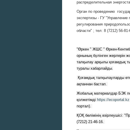
распределительная энергоста
Орган по проведению госуда
экспертизы - ГУ "Управление
регулирования природопольз
области" ; тел: 8 (7212) 56-81-
"Өркен " ЖШС " Өркен-Кентөбе "
орнының бүлінген жерлерін ж
талқылау арқылы қоғамдық тың
туралы хабарлайды.
 Қоғамдық талқылауларды өткізу мерзімі: 2022 жылғы 7 
ақпаннан бастап. 
Жобалық материалдар БЭК по
қолжетімді 
https://ecoportal.kz
портал). 
ҚОҚ бөлімінің әзірлеушісі: "П
(7212) 21-46-16. 