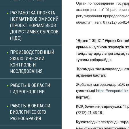
Орган по проведению госуда
экспертизы - ГУ "Управление
РАЗРАБОТКА ПРОЕКТА
регулирования природопольз
НОРМАТИВОВ ЭМИССИЙ
области" ; тел: 8 (7212) 56-81-
(ПРОЕКТ НОРМАТИВОВ
ДОПУСТИМЫХ СБРОСОВ
(НДС)
"Өркен " ЖШС " Өркен-Кентөбе "
орнының бүлінген жерлерін ж
ПРОИЗВОДСТВЕННЫЙ
талқылау арқылы қоғамдық тың
ЭКОЛОГИЧЕСКИЙ
туралы хабарлайды.
КОНТРОЛЬ И
 Қоғамдық талқылауларды өткізу мерзімі: 2022 жылғы 7 
ИССЛЕДОВАНИЯ
ақпаннан бастап. 
Жобалық материалдар БЭК по
РАБОТЫ В ОБЛАСТИ
қолжетімді 
https://ecoportal.kz
ГИДРОГЕОЛОГИИ
портал). 
РАБОТЫ В ОБЛАСТИ
ҚОҚ бөлімінің әзірлеушісі: "П
БИОЛОГИЧЕСКОГО
(7212) 21-46-16. 
РАЗНООБРАЗИЯ
Құжаттарды электронды түрде
мен ұсыныстар электрондық по