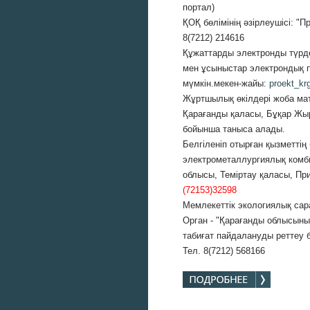
портал)
ҚОҚ бөлімінің әзірлеушісі: "
8(7212) 214616
Құжаттарды электронды түрде
мен ұсыныстар электрондық п
мүмкін.мекен-жайы:
proekt_kr
Жұртшылық өкілдері жоба мат
Қарағанды қаласы, Бұқар Жы
бойынша таныса алады.
Белгіленіп отырған қызметтің
электрометаллургиялық комб
облысы, Теміртау қаласы, Пр
(72153)32598
Мемлекеттік экологиялық сара
Орган - "Қарағанды облысыны
табиғат пайдалануды реттеу
Тел. 8(7212) 568166