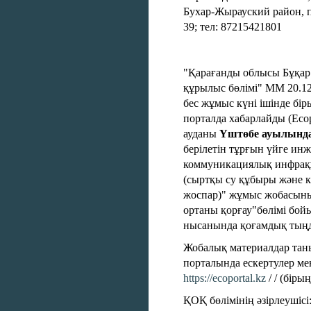
Бухар-Жырауский район, п
39; тел: 87215421801
"Қарағанды облысы Бұқа
құрылыс бөлімі" ММ 20.12
бес жұмыс күні ішінде бі
порталда хабарлайды (Ecop
ауданы
Үштөбе ауылынд
берілетін тұрғын үйге инж
коммуникациялық инфра
(сыртқы су құбыры және кә
жоспар)" жұмыс жобасын
ортаны қорғау"бөлімі бой
нысанында қоғамдық тыңда
Жобалық материалдар тан
порталында ескертулер ме
https://ecoportal.kz
/ / (біры
ҚОҚ бөлімінің әзірлеушіс