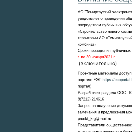
АО "Темиртауский электроме
уведомляет о проведении об
посредством публичных обсу
«Строительство нового хоз.п
территории
АО «Темиртауски
комбинат»
Сроки проведения публичных
г. по 30 ноября2021 г.
(включительно)
Проектные материалы доступ
портале ЕЭП
https://ecoportal.
портал)
Разработчик раздела ООС: ТО
8(7212) 214616
Запрос на получение докумен
замечания и предложения мож
proekt
_
krg
@mail.ru
Представители общественност
материалами проектов в бума