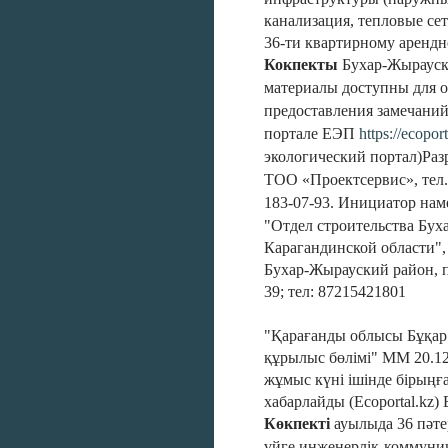
канализация, тепловые сет
36-ти квартирному арендн
Кокпекты
Бухар-Жырауск
материалы доступны для о
предоставления замечани
портале ЕЭП
https://ecoport
экологический портал)
Раз
ТОО «Проектсервис», тел. 
183-07-93.
Инициатор наме
"Отдел строительства Бух
Карагандинской области",
Бухар-Жырауский район, п
39; тел: 87215421801
"Қарағанды облысы Бұқа
құрылыс бөлімі" ММ 20.12.
жұмыс күні ішінде бірыңғ
хабарлайды (Ecoportal.kz)
Көкпекті
ауылы
да 36 пәт
үйге инженерлік-коммун