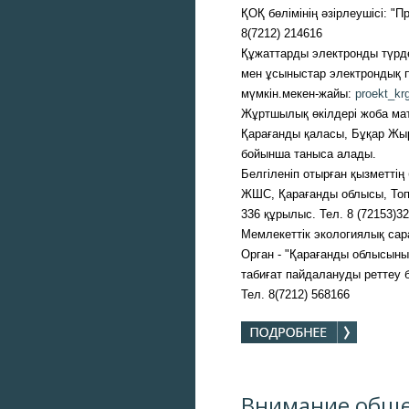
ҚОҚ бөлімінің әзірлеушісі: "
8(7212) 214616
Құжаттарды электронды түрде
мен ұсыныстар электрондық п
мүмкін.мекен-жайы:
proekt_kr
Жұртшылық өкілдері жоба мат
Қарағанды қаласы, Бұқар Жы
бойынша таныса алады.
Белгіленіп отырған қызметті
ЖШС, Қарағанды облысы, Топар
336 құрылыс. Тел. 8 (72153)3
Мемлекеттік экологиялық сара
Орган - "Қарағанды облысыны
табиғат пайдалануды реттеу
Тел. 8(7212) 568166
Внимание обще