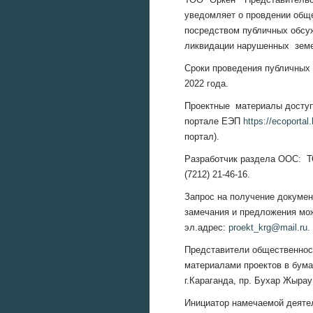
уведомляет о провдении общ
посредством публичных обсу
ликвидации нарушенных земел
Сроки проведения публичных
2022 года.
Проектные материалы доступ
портале ЕЭП
https://ecoportal.
портал).
Разработчик раздела ООС: ТО
(7212) 21-46-16.
Запрос на получение докумен
замечания и предложения мо
эл.адрес:
proekt_krg@mail.ru
.
Представители общественност
материалами проектов в бума
г.Караганда, пр. Бухар Жырау
Инициатор намечаемой деят