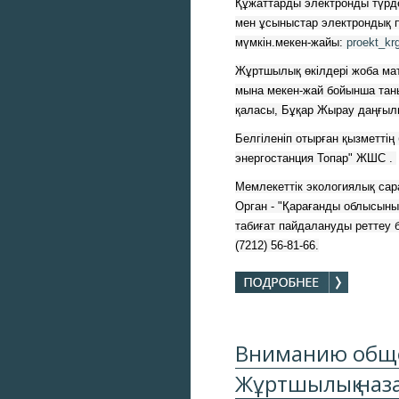
Құжаттарды электронды түрде
мен ұсыныстар электрондық по
мүмкін.мекен-жайы: 
proekt_kr
Жұртшылық өкілдері жоба мат
мына мекен-жай бойынша таны
қаласы, Бұқар Жырау даңғылы
Белгіленіп отырған қызметтің
энергостанция Топар" ЖШС . 
Мемлекеттік экологиялық сара
Орган - "Қарағанды облысының
табиғат пайдалануды реттеу б
(7212) 56-81-66.
Вниманию обще
Жұртшылық наз