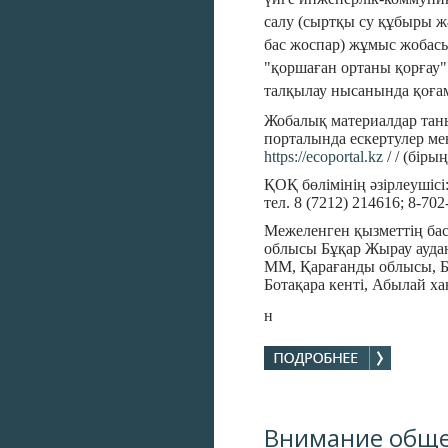
салу (сыртқы су құбыры жә
бас жоспар) жұмыс жоба
"қоршаған ортаны қорғау"
талқылау нысанында қоғам
Жобалық материалдар тан
порталында ескертулер ме
https://ecoportal.kz
/ / (біры
ҚОҚ бөлімінің әзірлеушіс
тел. 8 (7212) 214616; 8-702
Межеленген қызметтің ба
облысы Бұқар Жырау ауда
ММ, Қарағанды облысы, Б
Ботақара кенті, Абылай хан
н
Внимание обще