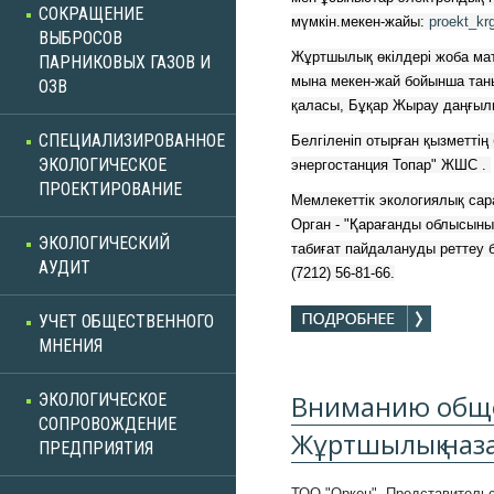
СОКРАЩЕНИЕ
мүмкін.мекен-жайы: 
proekt_kr
ВЫБРОСОВ
Жұртшылық өкілдері жоба мат
ПАРНИКОВЫХ ГАЗОВ И
мына мекен-жай бойынша таны
ОЗВ
қаласы, Бұқар Жырау даңғылы
СПЕЦИАЛИЗИРОВАННОЕ
Белгіленіп отырған қызметтің
ЭКОЛОГИЧЕСКОЕ
энергостанция Топар" ЖШС . 
ПРОЕКТИРОВАНИЕ
Мемлекеттік экологиялық сара
Орган - "Қарағанды облысының
ЭКОЛОГИЧЕСКИЙ
табиғат пайдалануды реттеу б
АУДИТ
(7212) 56-81-66.
УЧЕТ ОБЩЕСТВЕННОГО
МНЕНИЯ
Вниманию обще
ЭКОЛОГИЧЕСКОЕ
СОПРОВОЖДЕНИЕ
Жұртшылық наз
ПРЕДПРИЯТИЯ
ТОО "Оркен" Представительс