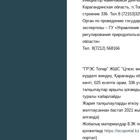
Инициатор намечаемой деяте
Карагандинская область, п.То
строение 336. Тел.8 (72153)32
Орган по проведению государ
экспертизы – ГУ «Управление
регулирования природопольз
области»
Тел. 8(7212) 568166
"ГРЭС Топар" ЖШС "Цтвэс өн
күрделі жөндеу, Қарағанды о
кенті, 025 есептік орам, 336
талқылаулар арқылы қоғамдық
туралы хабарлайды
Жария талқылауларды өткізу 
желтоқсаннан бастап 2021 жыл
алғанда)
Жобалық материалдар БЭК по
қолжетімді
https://ecoportal.kz
портал)