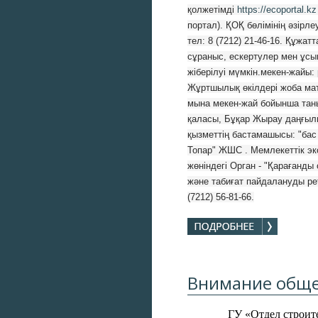
қолжетімді 
https://ecoportal.kz
портал). ҚОҚ бөлімінің әзірле
тел: 8 (7212) 21-46-16. Құжат
сұраныс, ескертулер мен ұсы
жіберілуі мүмкін.мекен-жайы: 
Жұртшылық өкілдері жоба мат
мына мекен-жай бойынша таны
қаласы, Бұқар Жырау даңғылы,
қызметтің бастамашысы: "бас
Топар" ЖШС . Мемлекеттік эк
жөніндегі Орган - "Қарағанды
және табиғат пайдалануды рет
(7212) 56-81-66.
Внимание обще
ГУ «Отдел строит