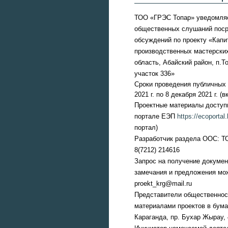
ТОО «ГРЭС Топар» уведомляе
общественных слушаний пос
обсуждений по проекту «Кап
производственных мастерски
область, Абайский район, п.Т
участок 336»
Сроки проведения публичных 
2021 г. по 8 декабря 2021 г. (
Проектные материалы доступ
портале ЕЭП
https://ecoportal.
портал)
Разработчик раздела ООС: ТО
8(7212) 214616
Запрос на получение докумен
замечания и предложения мож
proekt
_
krg
@mail.ru
Представители общественност
материалами проектов в бума
Караганда, пр. Бухар Жырау, 