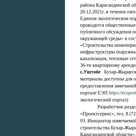
района Карагандинской об
20.12.2021г. в течение пя
Едином экологическом порт
проводится общественные
публичного обсуждения п
окружающей среды» в сост
«Строительства инженерн
инфраструктуры (наружны
канализация, тепловые сет
36-ти квартирному аренд
с.Уштобе
Бухар-Жырауск
материалы доступны для о
предоставления замечани
портале ЕЭП
https://ecoport
экологический портал)
Разработчик разд
«Проектсервис», тел. 8 (72
93.
Инициатор намечаемой
строительства Бухар-Жыра
Карагандинской области»,