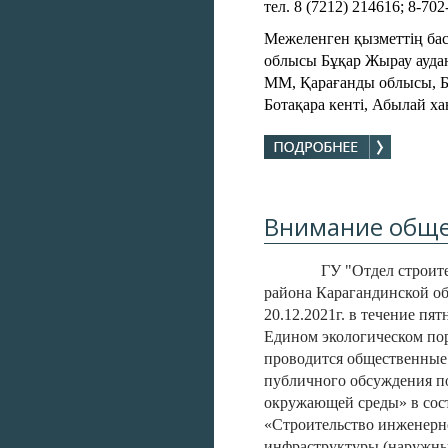
тел. 8 (7212) 214616; 8-702
Межеленген қызметтің ба
облысы Бұқар Жырау ауда
ММ, Қарағанды облысы, Б
Ботақара кенті, Абылай хан
Внимание обще
ГУ "Отдел строит
района Карагандинской об
20.12.2021г. в течение пя
Едином экологическом порт
проводится общественные
публичного обсуждения п
окружающей среды» в сост
«Строительство инженер
инфраструктуры (наружны