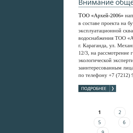
Внимание обще
Т
ОО «Архей-2006
»
нап
в составе проекта
на б
эксплуатационной ск
водоснабжения ТОО «
г. Караганда, ул. Меха
12/3
,
на рассмотрение 
экологической
э
ксперт
заинтересованным лица
по телефону +7 (7212) 9
1
2
Страницы
5
6
9
…