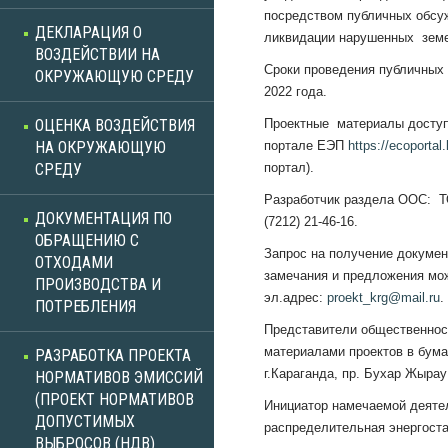
посредством публичных обсу
ДЕКЛАРАЦИЯ О
ликвидации нарушенных земел
ВОЗДЕЙСТВИИ НА
Сроки проведения публичных
ОКРУЖАЮЩУЮ СРЕДУ
2022 года.
ОЦЕНКА ВОЗДЕЙСТВИЯ
Проектные материалы доступ
НА ОКРУЖАЮЩУЮ
портале ЕЭП
https://ecoportal.
СРЕДУ
портал).
Разработчик раздела ООС: ТО
ДОКУМЕНТАЦИЯ ПО
(7212) 21-46-16.
ОБРАЩЕНИЮ С
Запрос на получение докумен
ОТХОДАМИ
замечания и предложения мо
ПРОИЗВОДСТВА И
эл.адрес:
proekt_krg@mail.ru
.
ПОТРЕБЛЕНИЯ
Представители общественност
материалами проектов в бума
РАЗРАБОТКА ПРОЕКТА
г.Караганда, пр. Бухар Жырау
НОРМАТИВОВ ЭМИССИЙ
(ПРОЕКТ НОРМАТИВОВ
Инициатор намечаемой деят
ДОПУСТИМЫХ
распределительная энергоста
ВЫБРОСОВ (НДВ)