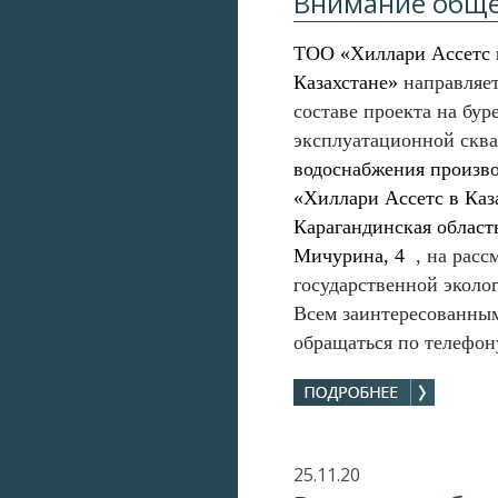
Внимание обще
ТОО «Хиллари Ассетс 
Казахстане»
направляе
составе проекта
на бур
эксплуатационной ск
водоснабжения произв
«Хиллари Ассетс в Каз
Карагандинская област
Мичурина, 4
,
на расс
государственной эколо
Всем заинтересованны
обращаться по телефону
25.11.20