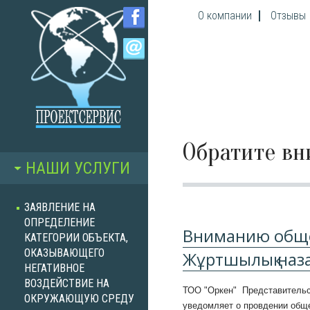
Перейти к основному содержанию
О компании
Отзывы
Обратите в
НАШИ УСЛУГИ
ЗАЯВЛЕНИЕ НА
ОПРЕДЕЛЕНИЕ
Вниманию обще
КАТЕГОРИИ ОБЪЕКТА,
ОКАЗЫВАЮЩЕГО
Жұртшылық наз
НЕГАТИВНОЕ
ВОЗДЕЙСТВИЕ НА
ТОО "Оркен" Представительс
ОКРУЖАЮЩУЮ СРЕДУ
уведомляет о провдении общ