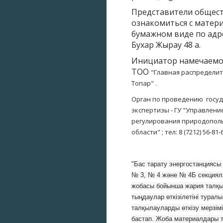
Представители общест
ознакомиться с матер
бумажном виде по адрес
Бухар Жырау 48 а.
Инициатор намечаемой
ТОО
"Главная распределит
Топар"
.
Орган по проведению госу
экспертизы - ГУ "Управлени
регулирования природопол
области" ; тел: 8 (7212) 56-81-
"Бас тарату энергостанциясы 
№ 3, № 4 және № 4Б секциял
жобасы бойынша жария талқы
тыңдаулар өткізілетіні турал
талқылауларды өткізу мерзімі
бастап. Жоба материалдары т