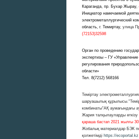
Караганда, пр. Бухар Жырау, 
Инициатор намечаемой деяте
электрометаллургический ком
область, г. Темиртау,
улица П
(72153)32598
Орган по проведению государ
экспертизы – ГУ «Управление
регулирования природопольз
области»
Тел. 8(7212) 568166
Теміртау электрометаллургия
шаруашылық құрылысы."Темі
комбинаты"АҚ аумағындағы а
Жария талқылауларды өткізу 
қараша бастап 2021 жылғы 30
Жобалық материалдар БЭК по
қолжетімді
https://ecoportal.kz