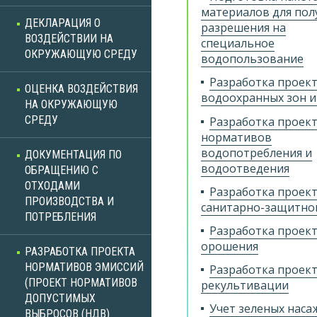
материалов для пол
ДЕКЛАРАЦИЯ О
разрешения на
ВОЗДЕЙСТВИИ НА
специальное
ОКРУЖАЮЩУЮ СРЕДУ
водопользование
Разработка проек
ОЦЕНКА ВОЗДЕЙСТВИЯ
водоохранных зон и
НА ОКРУЖАЮЩУЮ
СРЕДУ
Разработка проек
нормативов
водопотребления и
ДОКУМЕНТАЦИЯ ПО
водоотведения
ОБРАЩЕНИЮ С
ОТХОДАМИ
Разработка проек
ПРОИЗВОДСТВА И
санитарно-защитно
ПОТРЕБЛЕНИЯ
Разработка проек
орошения
РАЗРАБОТКА ПРОЕКТА
НОРМАТИВОВ ЭМИССИЙ
Разработка проек
(ПРОЕКТ НОРМАТИВОВ
рекультивации
ДОПУСТИМЫХ
Учет зеленых нас
ВЫБРОСОВ (НДВ)