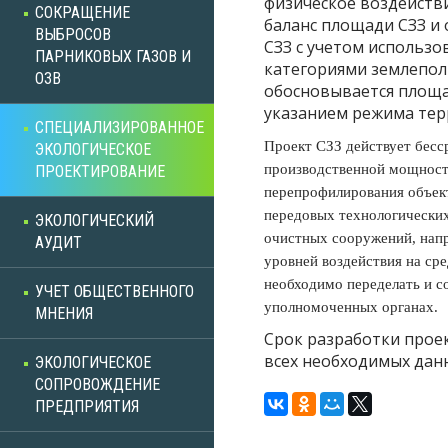
физическое воздействи
СОКРАЩЕНИЕ
баланс площади СЗЗ и
ВЫБРОСОВ
СЗЗ с учетом использо
ПАРНИКОВЫХ ГАЗОВ И
категориями землепол
ОЗВ
обосновывается площа
указанием режима тер
СПЕЦИАЛИЗИРОВАННОЕ
Проект СЗЗ действует бесс
ЭКОЛОГИЧЕСКОЕ
производственной мощности
ПРОЕКТИРОВАНИЕ
перепрофилирования объект
передовых технологически
ЭКОЛОГИЧЕСКИЙ
очистных сооружений, нап
АУДИТ
уровней воздействия на ср
необходимо переделать и со
УЧЕТ ОБЩЕСТВЕННОГО
уполномоченных органах.
МНЕНИЯ
Срок разработки прое
всех необходимых дан
ЭКОЛОГИЧЕСКОЕ
СОПРОВОЖДЕНИЕ
ПРЕДПРИЯТИЯ