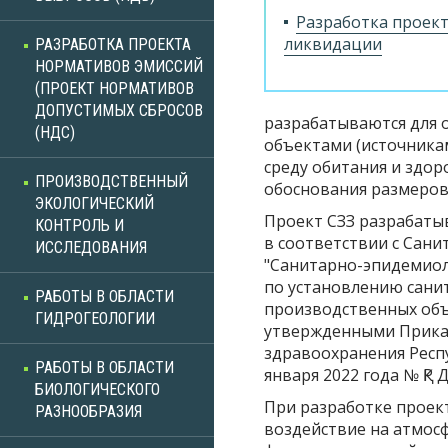
Разработка проек
ликвидации
РАЗРАБОТКА ПРОЕКТА
НОРМАТИВОВ ЭМИССИЙ
(ПРОЕКТ НОРМАТИВОВ
ДОПУСТИМЫХ СБРОСОВ
разрабатываются для 
(НДС)
объектами (источника
среду обитания и здор
ПРОИЗВОДСТВЕННЫЙ
обоснования размеро
ЭКОЛОГИЧЕСКИЙ
Проект СЗЗ разрабатыв
КОНТРОЛЬ И
в соответствии с Сан
ИССЛЕДОВАНИЯ
"Санитарно-эпидемиол
по установлению сани
РАБОТЫ В ОБЛАСТИ
производственных объ
ГИДРОГЕОЛОГИИ
утвержденными Приказ
здравоохранения Респу
РАБОТЫ В ОБЛАСТИ
января 2022 года № ҚР 
БИОЛОГИЧЕСКОГО
При разработке проек
РАЗНООБРАЗИЯ
воздействие на атмос