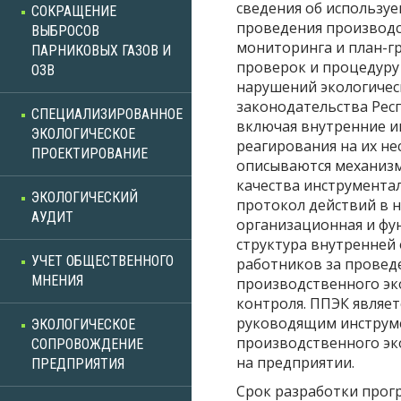
сведения об использу
СОКРАЩЕНИЕ
проведения производ
ВЫБРОСОВ
мониторинга и план-г
ПАРНИКОВЫХ ГАЗОВ И
проверок и процедуру
ОЗВ
нарушений экологичес
законодательства Респ
СПЕЦИАЛИЗИРОВАННОЕ
включая внутренние 
ЭКОЛОГИЧЕСКОЕ
реагирования на их н
ПРОЕКТИРОВАНИЕ
описываются механиз
качества инструмента
ЭКОЛОГИЧЕСКИЙ
протокол действий в 
АУДИТ
организационная и фу
структура внутренней
УЧЕТ ОБЩЕСТВЕННОГО
работников за провед
МНЕНИЯ
производственного эк
контроля. ППЭК являе
руководящим инструм
ЭКОЛОГИЧЕСКОЕ
производственного эк
СОПРОВОЖДЕНИЕ
на предприятии.
ПРЕДПРИЯТИЯ
Срок разработки про