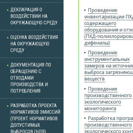
ДЕКЛАРАЦИЯ О
Проведение
ВОЗДЕЙСТВИИ НА
инвентаризации ПХ
ОКРУЖАЮЩУЮ СРЕДУ
содержащего
оборудования и отх
(ПХД-полихлориров
ОЦЕНКА ВОЗДЕЙСТВИЯ
дифенилы)
НА ОКРУЖАЮЩУЮ
СРЕДУ
Проведение
инструментальных
ДОКУМЕНТАЦИЯ ПО
замеров на источни
ОБРАЩЕНИЮ С
выброса загрязняю
ОТХОДАМИ
веществ
ПРОИЗВОДСТВА И
Проведение
ПОТРЕБЛЕНИЯ
производственного
экологического
РАЗРАБОТКА ПРОЕКТА
мониторинга
НОРМАТИВОВ ЭМИССИЙ
Разработка прогр
(ПРОЕКТ НОРМАТИВОВ
производственного
ДОПУСТИМЫХ
экологического кон
ВЫБРОСОВ (НДВ)