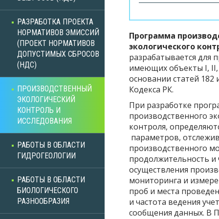
РАЗРАБОТКА ПРОЕКТА
НОРМАТИВОВ ЭМИССИЙ
Программа производ
(ПРОЕКТ НОРМАТИВОВ
экологического конт
ДОПУСТИМЫХ СБРОСОВ
разрабатывается для 
(НДС)
имеющих объекты I, II
основании статей 182 
Кодекса РК.
ПРОИЗВОДСТВЕННЫЙ
ЭКОЛОГИЧЕСКИЙ
При разработке прог
КОНТРОЛЬ И
производственного эк
ИССЛЕДОВАНИЯ
контроля, определяют
параметров, отслежив
РАБОТЫ В ОБЛАСТИ
производственного мо
ГИДРОГЕОЛОГИИ
продолжительность и 
осуществления произв
мониторинга и измере
РАБОТЫ В ОБЛАСТИ
проб и места проведе
БИОЛОГИЧЕСКОГО
и частота ведения учет
РАЗНООБРАЗИЯ
сообщения данных. В 