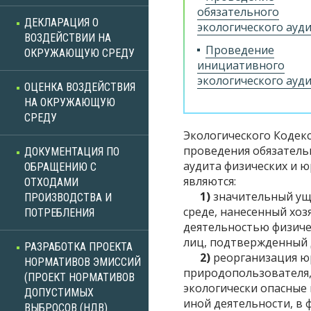
обязательного
ДЕКЛАРАЦИЯ О
экологического ауд
ВОЗДЕЙСТВИИ НА
Проведение
ОКРУЖАЮЩУЮ СРЕДУ
инициативного
экологического ауд
ОЦЕНКА ВОЗДЕЙСТВИЯ
НА ОКРУЖАЮЩУЮ
СРЕДУ
Экологического Кодекс
проведения обязатель
ДОКУМЕНТАЦИЯ ПО
аудита физических и 
ОБРАЩЕНИЮ С
являются:
ОТХОДАМИ
1)
значительный у
ПРОИЗВОДСТВА И
среде, нанесенный хоз
ПОТРЕБЛЕНИЯ
деятельностью физиче
лиц, подтвержденный 
РАЗРАБОТКА ПРОЕКТА
2)
реорганизация ю
НОРМАТИВОВ ЭМИССИЙ
природопользователя
(ПРОЕКТ НОРМАТИВОВ
экологически опасные
ДОПУСТИМЫХ
иной деятельности, в 
ВЫБРОСОВ (НДВ)